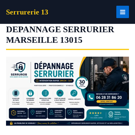
Aller
Serrurerie 13
au
contenu
DEPANNAGE SERRURIER
MARSEILLE 13015