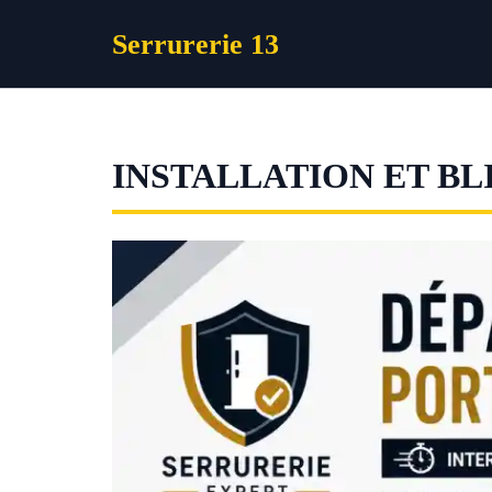
Aller
Serrurerie 13
au
contenu
INSTALLATION ET BL