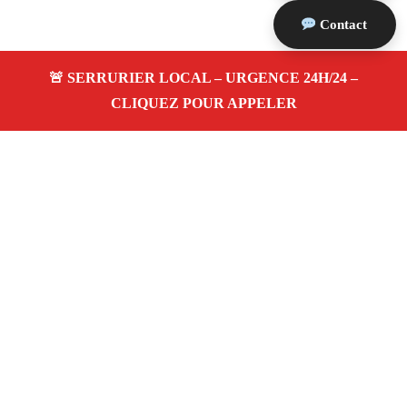
Contact
À propos Serrurerie 13
Serrurerie 13 — Serrurier à Vernegues — Ouverture de
porte, dépannage urgence et changement de serrure.
Adresse : Vernegues 13116
Téléphone :
06 28 31 86 20