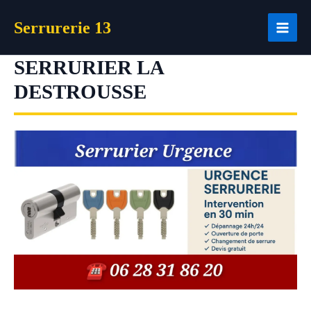
Aller
Serrurerie 13
au
contenu
SERRURIER LA
DESTROUSSE