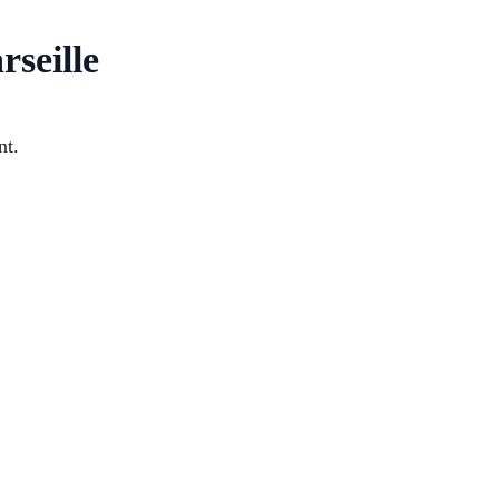
rseille
nt.