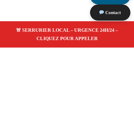
Contact
À propos Serrurerie 13
Serrurerie 13 — Serrurier à Saintes Maries De La Mer
— Ouverture de porte, dépannage urgence et
changement de serrure.
Adresse : Saintes Maries De La Mer 13460