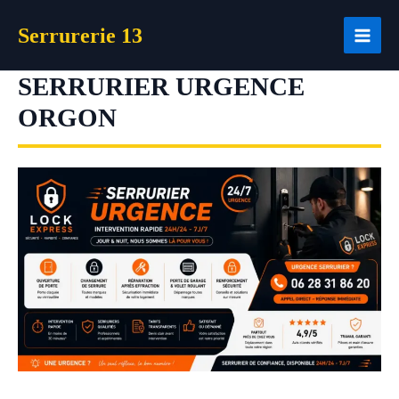
Aller
Serrurerie 13
au
contenu
SERRURIER URGENCE
ORGON