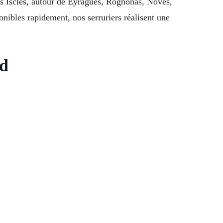
es Iscles, autour de Eyragues, Rognonas, Noves,
bles rapidement, nos serruriers réalisent une
rd