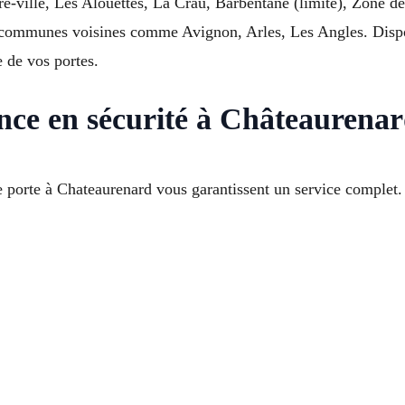
e-ville, Les Alouettes, La Crau, Barbentane (limite), Zone d
communes voisines comme Avignon, Arles, Les Angles. Disponi
 de vos portes.
rence en sécurité à Châteaurena
e porte à Chateaurenard vous garantissent un service complet.