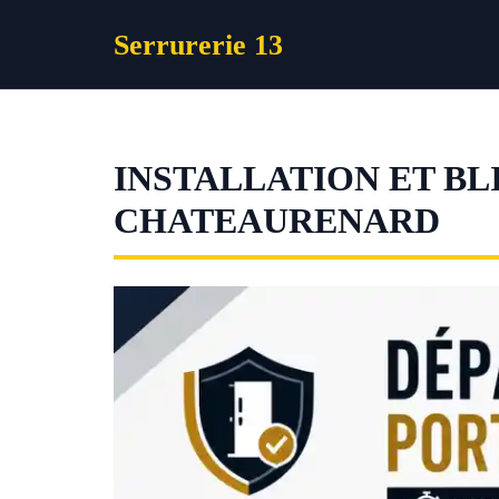
Aller
Serrurerie 13
au
contenu
INSTALLATION ET BL
CHATEAURENARD