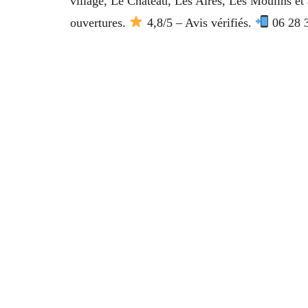
village, Le Château, Les Aires, Les Moulins e
ouvertures.
4,8/5 – Avis vérifiés.
06 28 3