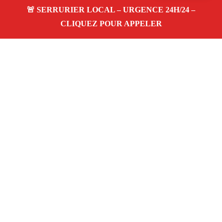
À propos Serrurerie 13
Serrurerie 13 — Serrurier à Ceyreste — Ouverture de
porte, dépannage urgence et changement de serrure.
Adresse : Ceyreste 13600
Téléphone :
06 28 31 86 20
Horaires :