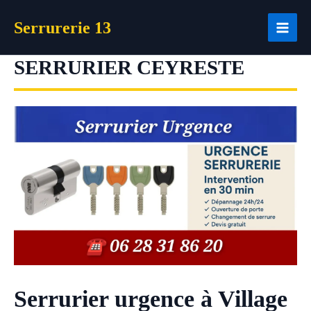
Aller
Serrurerie 13
au
contenu
SERRURIER CEYRESTE
Serrurier urgence à Village