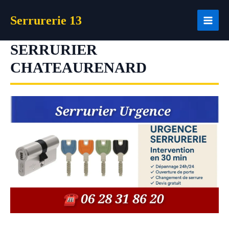
Aller
Serrurerie 13
au
contenu
SERRURIER
CHATEAURENARD