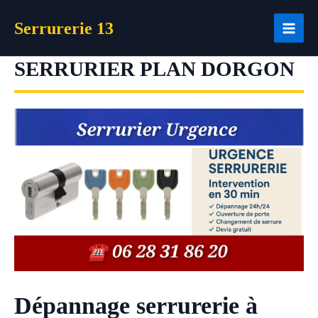
Aller
Serrurerie 13
au
contenu
SERRURIER PLAN DORGON
Dépannage serrurerie à