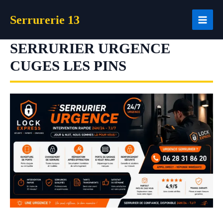
Aller
Serrurerie 13
au
contenu
SERRURIER URGENCE
CUGES LES PINS