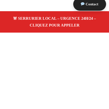
Contact
À propos Serrurerie 13
Serrurerie 13 — Serrurier à Cuges Les Pins — Ouverture
de porte, dépannage urgence et changement de serrure.
Adresse : Cuges Les Pins 13780
Téléphone :
06 28 31 86 20