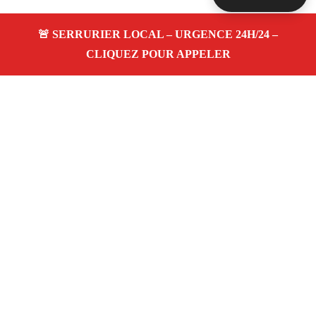
À propos Serrurerie 13
Serrurerie 13 — Serrurier à Marseille — Dépannage
urgence 24h/24, ouverture de porte, blindage,
changement de serrure.
Adresse : Marseille
Téléphone :
06 28 31 86 20