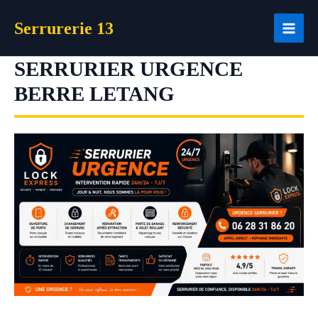
Aller
Serrurerie 13
au
contenu
SERRURIER URGENCE
BERRE LETANG