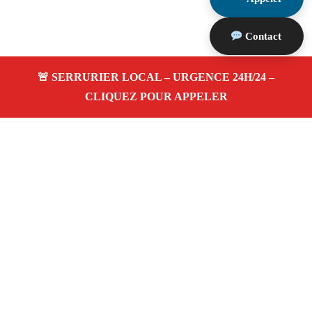
Contact
À propos Serrurerie 13
Serrurerie 13 — Serrurier à Port De Bouc — Ouverture
de porte, dépannage urgence et changement de serrure.
Adresse : Port De Bouc 13110
Téléphone :
06 28 31 86 20