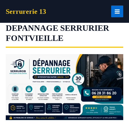
Aller
Serrurerie 13
au
contenu
DEPANNAGE SERRURIER
FONTVIEILLE