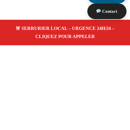
Contact
À propos Serrurerie 13
Serrurerie 13 — Serrurier à Les Pennes Mirabeau —
Ouverture de porte, dépannage urgence et changement de
serrure.
Adresse : Les Pennes Mirabeau 13170