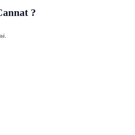
-Cannat ?
té.