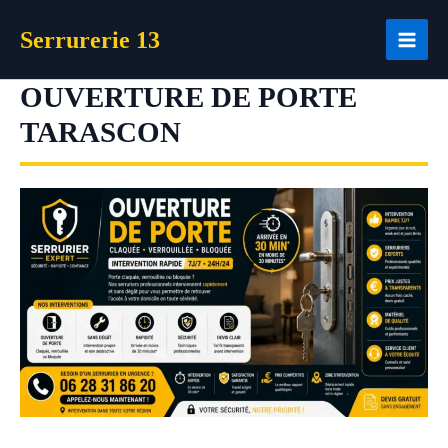
Aller
Serrurerie 13
au
contenu
OUVERTURE DE PORTE
TARASCON