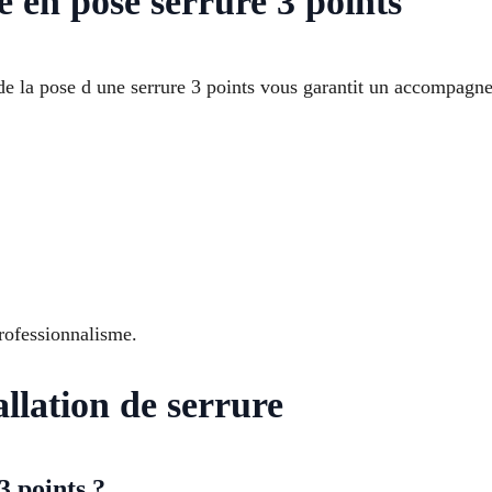
 en pose serrure 3 points
 de la pose d une serrure 3 points vous garantit un accompagn
rofessionnalisme.
llation de serrure
3 points ?