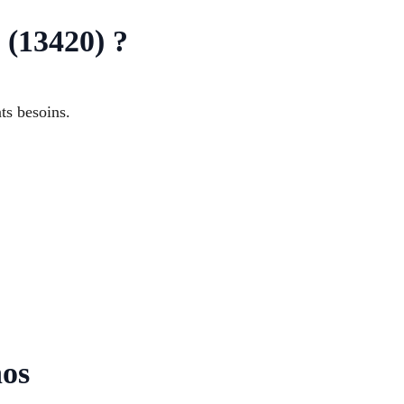
 (13420) ?
nts besoins.
nos