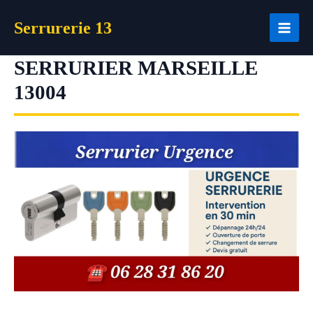
Aller
Serrurerie 13
au
contenu
SERRURIER MARSEILLE
13004