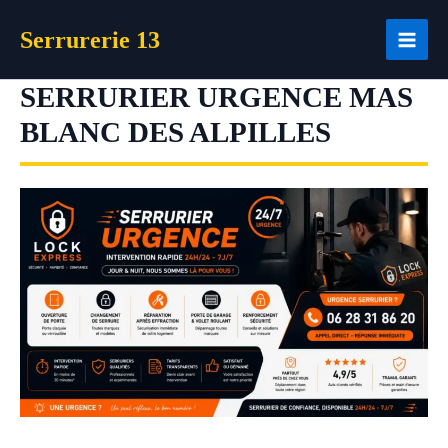
Aller
Serrurerie 13
au
contenu
SERRURIER URGENCE MAS
BLANC DES ALPILLES