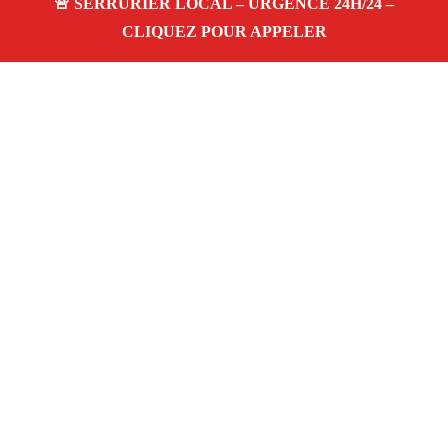
À propos Serrurerie 13
Serrurerie 13 — Serrurier à Mas Blanc Des Alpilles —
Ouverture de porte, dépannage urgence et changement de
serrure.
Adresse : Mas Blanc Des Alpilles 13103
Téléphone :
06 28 31 86 20
Horaires :