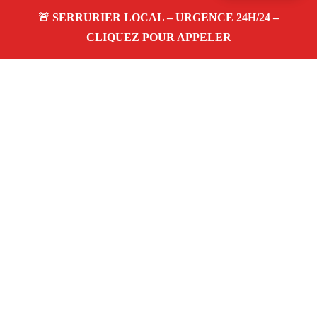
À propos Serrurerie 13
Serrurerie 13 — Serrurier à Gignac La Nerthe —
Ouverture de porte, dépannage urgence et changement de
serrure.
Adresse : Gignac La Nerthe 13180
Téléphone :
06 28 31 86 20
Horaires :