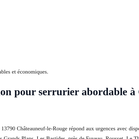
ables et économiques.
gion pour serrurier abordable 
à 13790 Châteauneuf-le-Rouge répond aux urgences avec dispon
Les Grands Plans, Les Bastides, près de Fuveau, Rousset, Le T